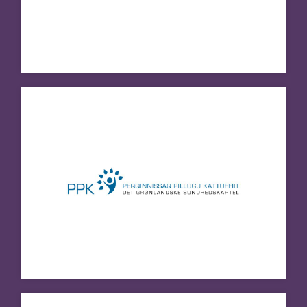
Besøg hjemmeside
Peqqissaasut Kattuffiat
Besøg hjemmeside