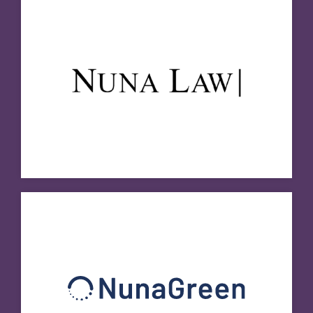
NunaGreen
Besøg hjemmeside
Peqqinnissaq Pillugu Kattuffiit