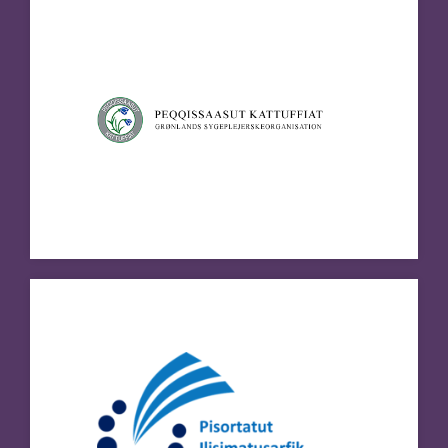
Pisortatut Ilisimatusarfik
Ledelseakademiet
Besøg hjemmeside
Repenso ApS