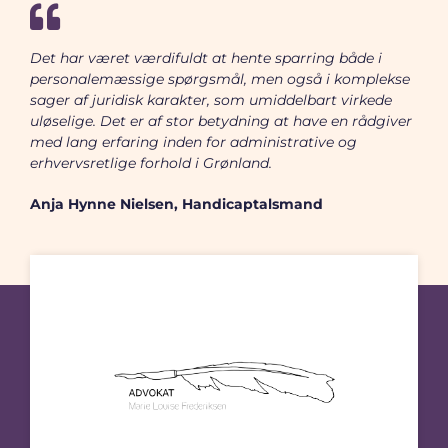
Det har været værdifuldt at hente sparring både i
Advokat Marie Louise
personalemæssige spørgsmål, men også i komplekse
Frederiksen
sager af juridisk karakter, som umiddelbart virkede
uløselige. Det er af stor betydning at have en rådgiver
med lang erfaring inden for administrative og
Besøg hjemmeside
erhvervsretlige forhold i Grønland.
Anja Hynne Nielsen, Handicaptalsmand
Atorfillit Kattuffiat / AK
Besøg hjemmeside