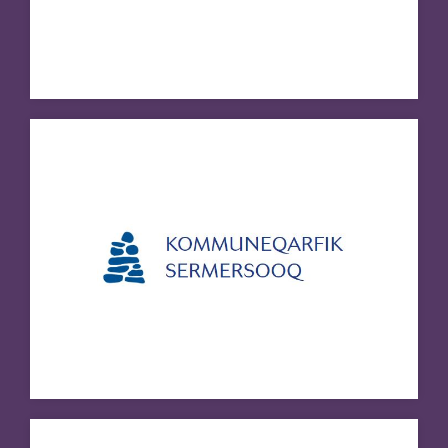
Besøg hjemmeside
Mittarfeqarfiit A/S
Besøg hjemmeside