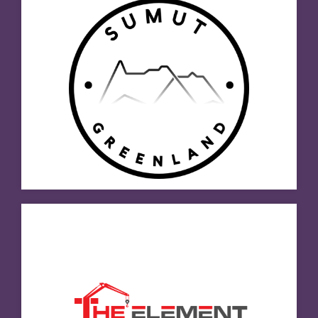
The Element
Besøg hjemmeside
Tilioq