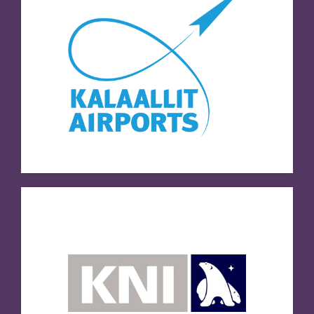
KNI
Besøg hjemmeside
Kommuneqarfik Sermersooq