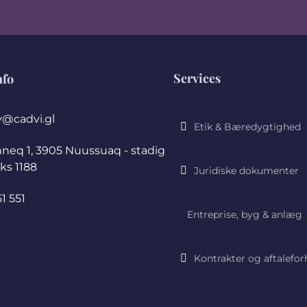
Services
nfo
@cadvi.gl
Etik & Bæredygtighed
nneq 1, 3905 Nuussuaq - stadig
ks 1188
Juridiske dokumenter
1 551
Entreprise, byg & anlæg
Kontrakter og aftalefor