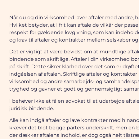
Når du og din virksomhed laver aftaler med andre, har
Hvilket betyder, at I frit kan aftale de vilkår der pass
respekt for gældende lovgivning, som kan indeholde 
og krav til aftaler og kontrakter mellem selskaber o
Det er vigtigt at være bevidst om at mundtlige aftale
bindende som skriftlige. Aftaler i din virksomhed bør 
på skrift. Dette sikrer klarhed over det som er drøfte
indgåelsen af aftalen. Skriftlige aftaler og kontrakte
virksomhed og andre samarbejds- og samhandelspa
tryghed og gavner et godt og gennemsigtigt samar
I behøver ikke at få en advokat til at udarbejde aftale
juridisk bindende.
Alle kan indgå aftaler og lave kontrakter med hinand
kræver det blot begge parters underskrift, men en 
der dækker aftalens indhold, er dog også helt tilstræk