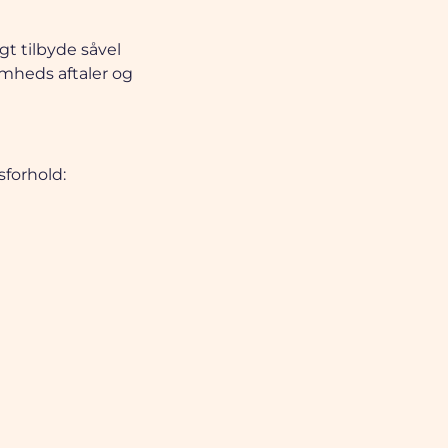
gt tilbyde såvel
omheds aftaler og
sforhold: