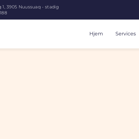
 1, 3905 Nuussuaq - stadig
188
Hjem
Services