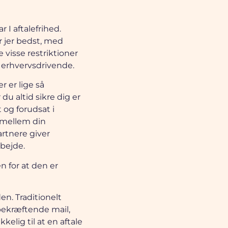
 I aftalefrihed.
er jer bedst, med
visse restriktioner
g erhvervsdrivende.
r er lige så
du altid sikre dig er
t og forudsat i
r mellem din
rtnere giver
bejde.
n for at den er
en. Traditionelt
bekræftende mail,
kelig til at en aftale