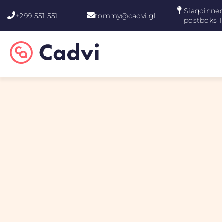
Siaqqinneq
+299 551 551
tommy@cadvi.gl
postboks 1