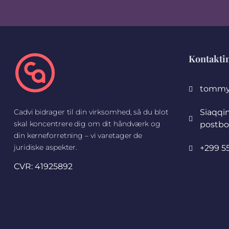
Kontakti
tommy
Siaqqi
Cadvi bidrager til din virksomhed, så du blot
skal koncentrere dig om dit håndværk og
postbo
din kerneforretning – vi varetager de
juridiske aspekter.
+299 55
CVR: 41925892