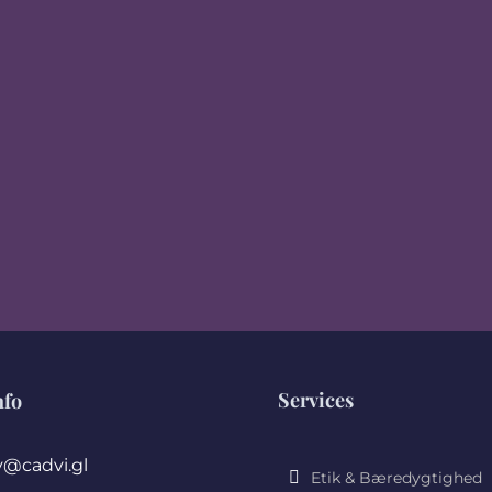
Services
nfo
@cadvi.gl
Etik & Bæredygtighed