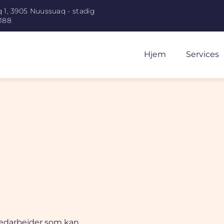
 1, 3905 Nuussuaq - stadig
188
Hjem
Services
 medarbejder som kan