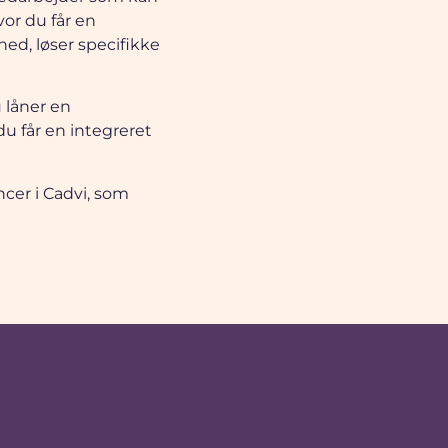
or du får en
ed, løser specifikke
u låner en
u får en integreret
cer i Cadvi, som