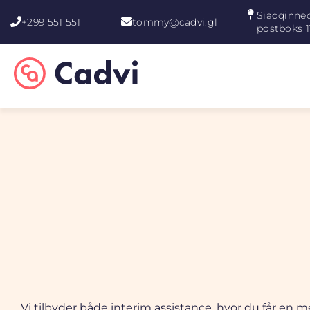
Siaqqinneq
+299 551 551
tommy@cadvi.gl
postboks 1
Vi tilbyder både interim assistance, hvor du får en