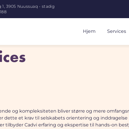
 1, 3905 Nuussuaq - stadig
188
Hjem
Services
ices
ende og kompleksiteten bliver større og mere omfangsrig. 
r dette et krav til selskabets orientering og inddragelse 
tilbyder Cadvi erfaring og ekspertise til hands-on besty