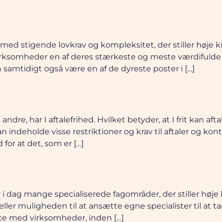
med stigende lovkrav og kompleksitet, der stiller høje 
rksomheder en af deres stærkeste og meste værdifulde r
samtidigt også være en af de dyreste poster i […]
dre, har I aftalefrihed. Hvilket betyder, at I frit kan aft
indeholde visse restriktioner og krav til aftaler og ko
or at det, som er […]
 i dag mange specialiserede fagområder, der stiller høje 
ler muligheden til at ansætte egne specialister til at tag
ance med virksomheder, inden […]