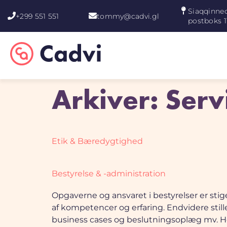
Siaqqinneq
+299 551 551
tommy@cadvi.gl
postboks 1
Arkiver:
Serv
Etik & Bæredygtighed
Bestyrelse & -administration
Opgaverne og ansvaret i bestyrelser er stig
af kompetencer og erfaring. Endvidere stille
business cases og beslutningsoplæg mv. Her 