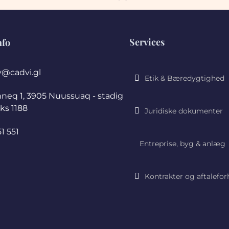
Services
nfo
@cadvi.gl
Etik & Bæredygtighed
nneq 1, 3905 Nuussuaq - stadig
ks 1188
Juridiske dokumenter
1 551
Entreprise, byg & anlæg
Kontrakter og aftalefor