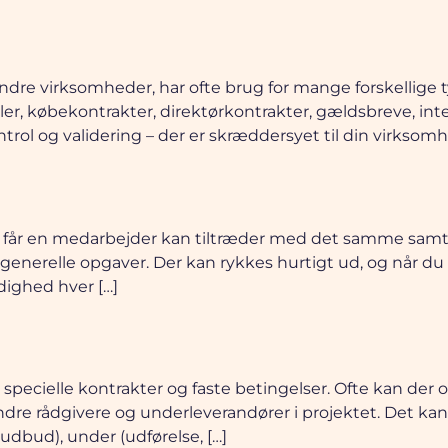
dre virksomheder, har ofte brug for mange forskellige
ler, købekontrakter, direktørkontrakter, gældsbreve, int
trol og validering – der er skræddersyet til din virkso
 du får en medarbejder kan tiltræder med det samme sa
er generelle opgaver. Der kan rykkes hurtigt ud, og når d
ådighed hver […]
pecielle kontrakter og faste betingelser. Ofte kan der 
dre rådgivere og underleverandører i projektet. Det kan
udbud), under (udførelse, […]